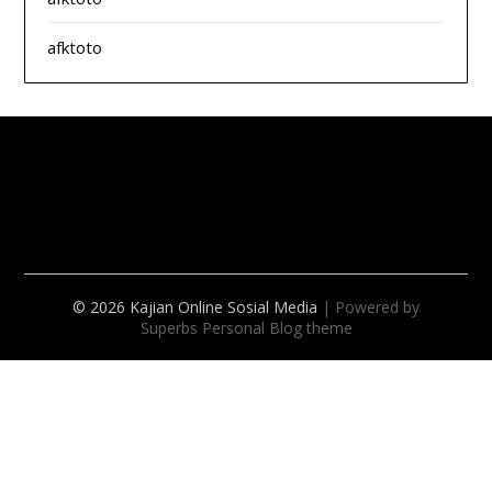
afktoto
splitzofficialdisposables.com
© 2026 Kajian Online Sosial Media
| Powered by
Superbs
Personal Blog theme