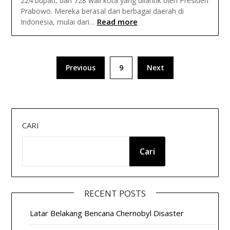
224 bupati, dan 728 wali kota yang dilantik oleh Presiden
Prabowo. Mereka berasal dari berbagai daerah di
Read more
Indonesia, mulai dari…
Paginasi
Previous
9
Next
pos
CARI
Cari
RECENT POSTS
Latar Belakang Bencana Chernobyl Disaster