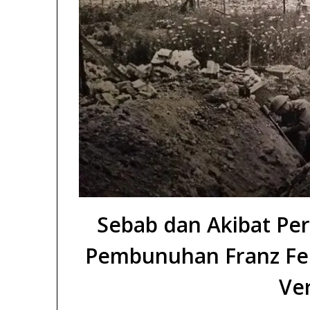
Sebab dan Akibat Pe
Pembunuhan Franz Fer
Ver