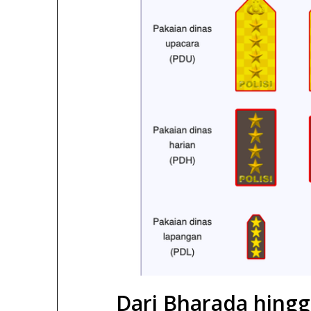
Dari Bharada hingga