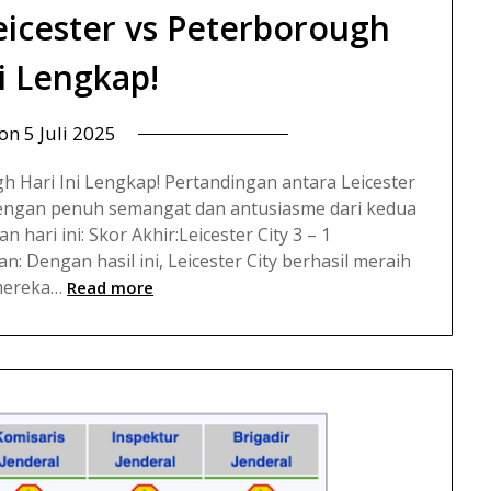
eicester vs Peterborough
ni Lengkap!
 on
5 Juli 2025
h Hari Ini Lengkap! Pertandingan antara Leicester
dengan penuh semangat dan antusiasme dari kedua
 hari ini: Skor Akhir:Leicester City 3 – 1
: Dengan hasil ini, Leicester City berhasil meraih
 mereka…
Read more