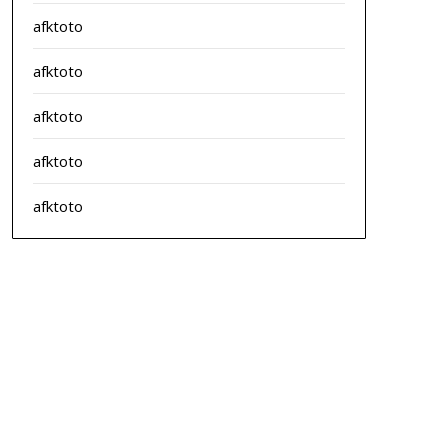
afktoto
afktoto
afktoto
afktoto
afktoto