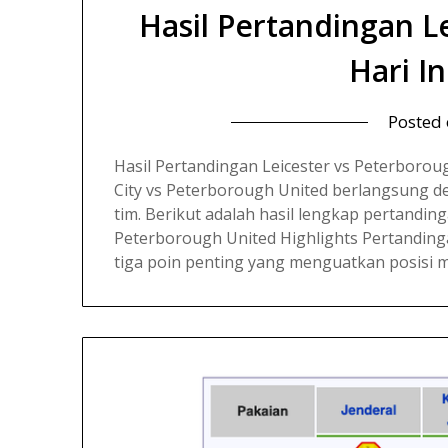
Hasil Pertandingan L
Hari I
Posted
Hasil Pertandingan Leicester vs Peterboroug
City vs Peterborough United berlangsung 
tim. Berikut adalah hasil lengkap pertandingan
Peterborough United Highlights Pertandingan
tiga poin penting yang menguatkan posisi