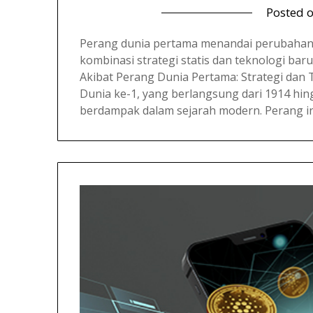
Posted 
Perang dunia pertama menandai perubahan 
kombinasi strategi statis dan teknologi ba
Akibat Perang Dunia Pertama: Strategi dan 
Dunia ke-1, yang berlangsung dari 1914 hin
berdampak dalam sejarah modern. Perang i