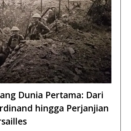
rang Dunia Pertama: Dari
dinand hingga Perjanjian
sailles