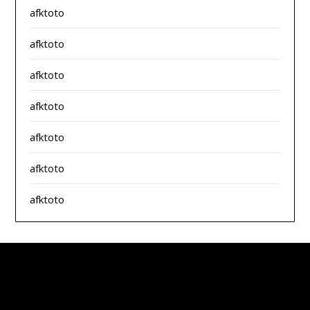
afktoto
afktoto
afktoto
afktoto
afktoto
afktoto
afktoto
splitzofficialdisposables.com