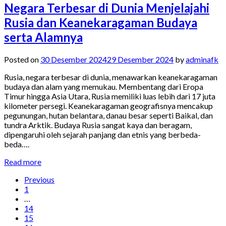
Negara Terbesar di Dunia Menjelajahi
Rusia dan Keanekaragaman Budaya
serta Alamnya
Posted on
30 Desember 2024
29 Desember 2024
by
adminafk
Rusia, negara terbesar di dunia, menawarkan keanekaragaman
budaya dan alam yang memukau. Membentang dari Eropa
Timur hingga Asia Utara, Rusia memiliki luas lebih dari 17 juta
kilometer persegi. Keanekaragaman geografisnya mencakup
pegunungan, hutan belantara, danau besar seperti Baikal, dan
tundra Arktik. Budaya Rusia sangat kaya dan beragam,
dipengaruhi oleh sejarah panjang dan etnis yang berbeda-
beda….
Read more
Paginasi
Previous
1
pos
…
14
15