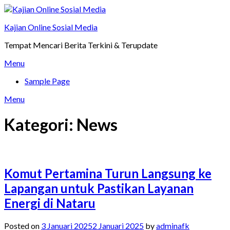
Skip
to
Kajian Online Sosial Media
content
Tempat Mencari Berita Terkini & Terupdate
Menu
Sample Page
Menu
Kategori:
News
Komut Pertamina Turun Langsung ke
Lapangan untuk Pastikan Layanan
Energi di Nataru
Posted on
3 Januari 2025
2 Januari 2025
by
adminafk