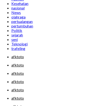
Kesehatan
nasional
News
olahraga
pertualangan
pertumbuhan
Politik
sejarah
seni
Teknologi
trafeling
afktoto
afktoto
afktoto
afktoto
afktoto
afktoto