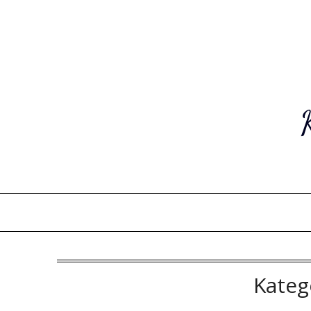
Skip
to
content
Kateg