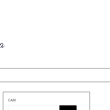
a
CARI