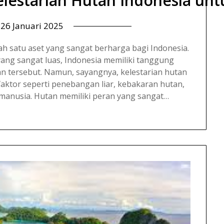
lestarian Hutan Indonesia unt
n
26 Januari 2025
h satu aset yang sangat berharga bagi Indonesia.
ang sangat luas, Indonesia memiliki tanggung
an tersebut. Namun, sayangnya, kelestarian hutan
aktor seperti penebangan liar, kebakaran hutan,
anusia. Hutan memiliki peran yang sangat…