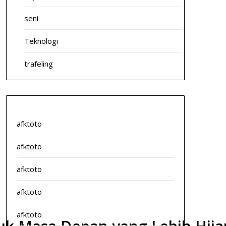
seni
Teknologi
trafeling
afktoto
afktoto
afktoto
afktoto
afktoto