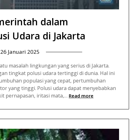
merintah dalam
si Udara di Jakarta
n
26 Januari 2025
tu masalah lingkungan yang serius di Jakarta.
an tingkat polusi udara tertinggi di dunia. Hal ini
rtumbuhan populasi yang cepat, pertumbuhan
or yang tinggi. Polusi udara dapat menyebabkan
t pernapasan, iritasi mata,…
Read more