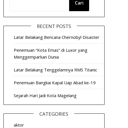
Cari
RECENT POSTS
Latar Belakang Bencana Chernobyl Disaster
Penemuan “Kota Emas” di Luxor yang
Menggemparkan Dunia
Latar Belakang Tenggelamnya RMS Titanic
Penemuan Bangkai Kapal Uap Abad ke-19
Sejarah Hari Jadi Kota Magelang
CATEGORIES
aktor