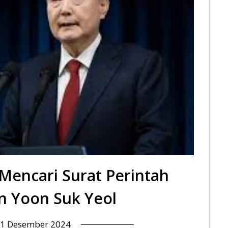
 Mencari Surat Perintah
 Yoon Suk Yeol
1 Desember 2024