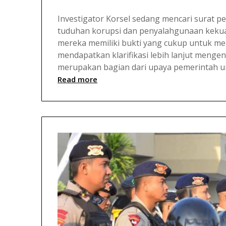
Investigator Korsel sedang mencari surat 
tuduhan korupsi dan penyalahgunaan keku
mereka memiliki bukti yang cukup untuk m
mendapatkan klarifikasi lebih lanjut mengena
merupakan bagian dari upaya pemerintah 
Read more