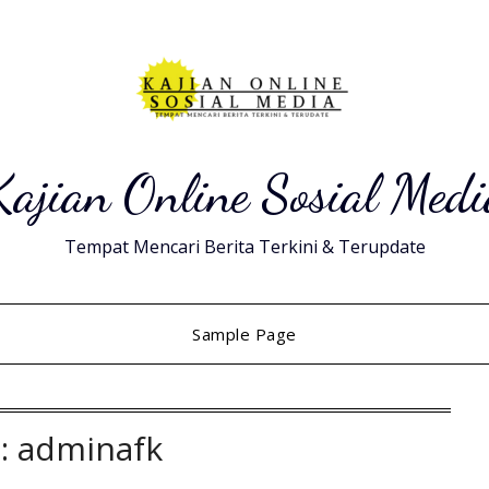
Kajian Online Sosial Medi
Tempat Mencari Berita Terkini & Terupdate
Sample Page
s:
adminafk