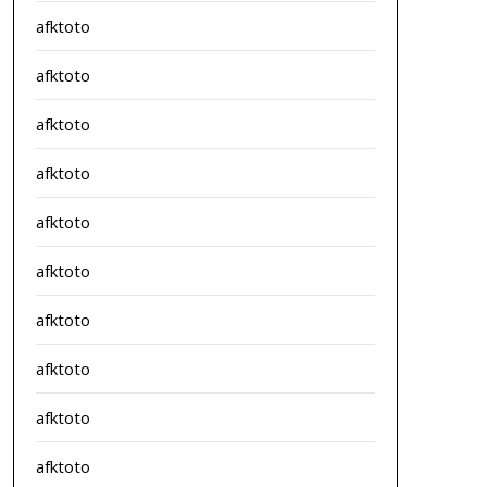
afktoto
afktoto
afktoto
afktoto
afktoto
afktoto
afktoto
afktoto
afktoto
afktoto