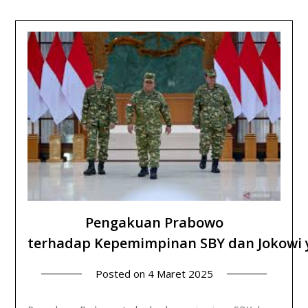
Pengakuan Prabowo
terhadap Kepemimpinan SBY dan Jokowi
Posted on
4 Maret 2025