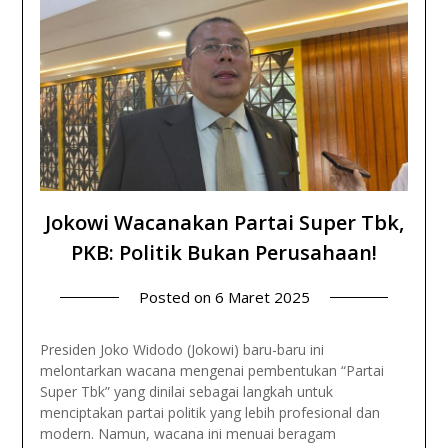
Jokowi Wacanakan Partai Super Tbk,
PKB: Politik Bukan Perusahaan!
Posted on
6 Maret 2025
Presiden Joko Widodo (Jokowi) baru-baru ini
melontarkan wacana mengenai pembentukan “Partai
Super Tbk” yang dinilai sebagai langkah untuk
menciptakan partai politik yang lebih profesional dan
modern. Namun, wacana ini menuai beragam