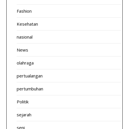
Fashion
Kesehatan
nasional
News
olahraga
pertualangan
pertumbuhan
Politik
sejarah
seni