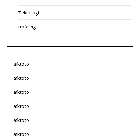
Teknologi
trafeling
afktoto
afktoto
afktoto
afktoto
afktoto
afktoto