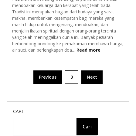
mendoakan keluarga dan kerabat yang telah tiada.
Tradisi ini merupakan bagian dari budaya yang sarat
makna, memberikan kesempatan bagi mereka yang
masih hidup untuk mengenang, mendoakan, dan
menjalin ikatan spiritual dengan orang-orang tercinta
yang telah meninggalkan dunia ini. Banyak peziarah
berbondong-bondong ke pemakaman membawa bunga,
Read more
air suci, dan perlengkapan doa…
Paginasi
Previous
3
Next
pos
CARI
Cari