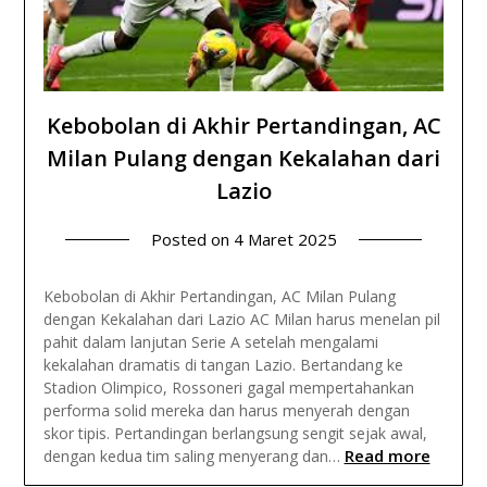
Kebobolan di Akhir Pertandingan, AC
Milan Pulang dengan Kekalahan dari
Lazio
Posted on
4 Maret 2025
Kebobolan di Akhir Pertandingan, AC Milan Pulang
dengan Kekalahan dari Lazio AC Milan harus menelan pil
pahit dalam lanjutan Serie A setelah mengalami
kekalahan dramatis di tangan Lazio. Bertandang ke
Stadion Olimpico, Rossoneri gagal mempertahankan
performa solid mereka dan harus menyerah dengan
skor tipis. Pertandingan berlangsung sengit sejak awal,
Read more
dengan kedua tim saling menyerang dan…