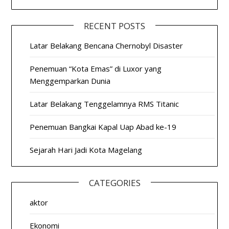
RECENT POSTS
Latar Belakang Bencana Chernobyl Disaster
Penemuan “Kota Emas” di Luxor yang
Menggemparkan Dunia
Latar Belakang Tenggelamnya RMS Titanic
Penemuan Bangkai Kapal Uap Abad ke-19
Sejarah Hari Jadi Kota Magelang
CATEGORIES
aktor
Ekonomi