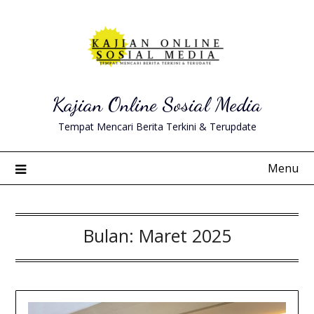
Skip
to
content
Kajian Online Sosial Media
Tempat Mencari Berita Terkini & Terupdate
Menu
Bulan:
Maret 2025