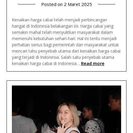
Posted on
2 Maret 2025
Kenaikan harga cabai telah menjadi perbincangan
hangat di Indonesia belakangan ini. Harga cabai yang
semakin mahal telah menyulitkan masyarakat dalam
memenuhi kebutuhan sehari-hari. Hal ini tentu menjadi
perhatian serius bagi pemerintah dan masyarakat untuk
mencari tahu penyebab utama dari kenaikan harga cabai
yang terjadi di Indonesia. Salah satu penyebab utama
Read more
kenaikan harga cabai di Indonesia…